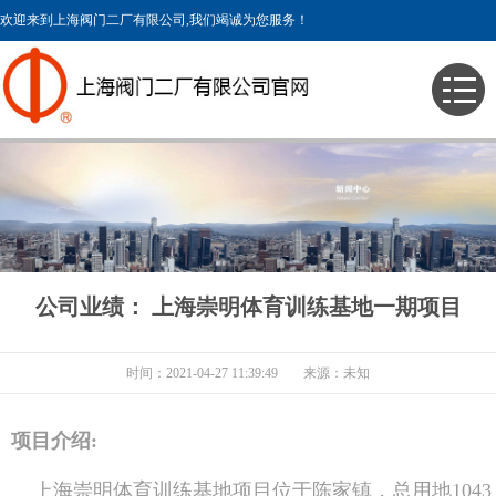
欢迎来到上海阀门二厂有限公司,我们竭诚为您服务！
> 新闻中心 > 公司业绩 >
公司业绩： 上海崇明体育训练基地一期项目
时间：2021-04-27 11:39:49
来源：未知
项目介绍:
上海崇明体育训练基地项目位于陈家镇，总用地1043