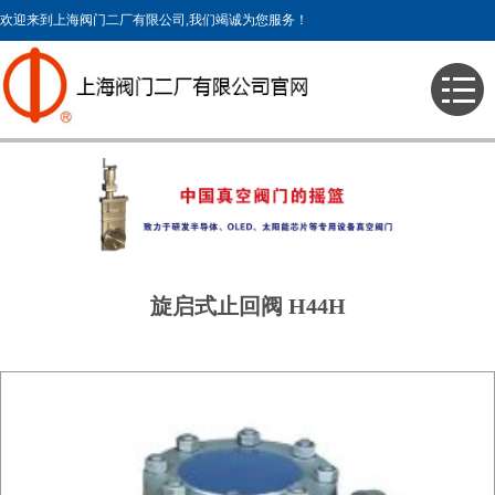
欢迎来到上海阀门二厂有限公司,我们竭诚为您服务！
> 产品展示 > 压力阀门 > 止回阀 >
旋启式止回阀 H44H